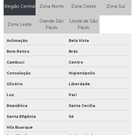
Região Central
Zona Norte
Zona Oeste
Zona Sul
Grande São
Litoral de São
Zona Leste
Paulo
Paulo
Aclimação
Bela Vista
Bom Retiro
Brás
Cambuci
Centro
Consolação
Higienópolis
Glicério
Liberdade
Luz
Pari
República
Santa Cecília
Santa Efigênia
Sé
Vila Buarque