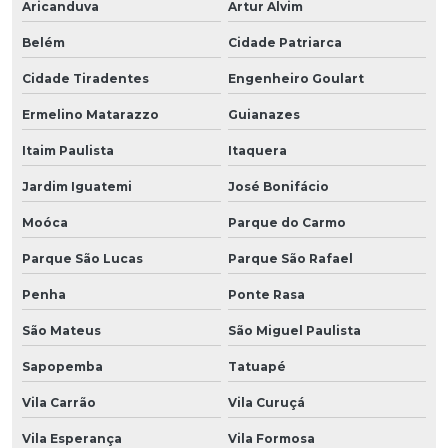
Aricanduva
Artur Alvim
Belém
Cidade Patriarca
Cidade Tiradentes
Engenheiro Goulart
Ermelino Matarazzo
Guianazes
Itaim Paulista
Itaquera
Jardim Iguatemi
José Bonifácio
Moóca
Parque do Carmo
Parque São Lucas
Parque São Rafael
Penha
Ponte Rasa
São Mateus
São Miguel Paulista
Sapopemba
Tatuapé
Vila Carrão
Vila Curuçá
Vila Esperança
Vila Formosa