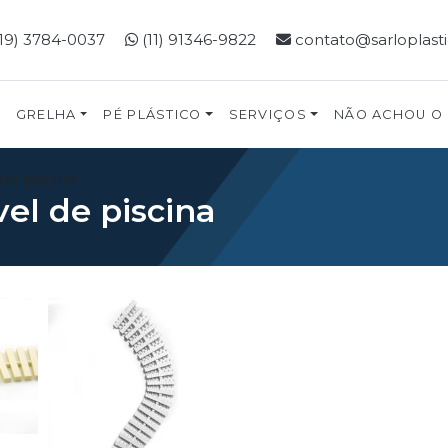
19) 3784-0037
(11) 91346-9822
contato@sarloplast
GRELHA
PÉ PLÁSTICO
SERVIÇOS
NÃO ACHOU O
 de piscina
vel de piscina