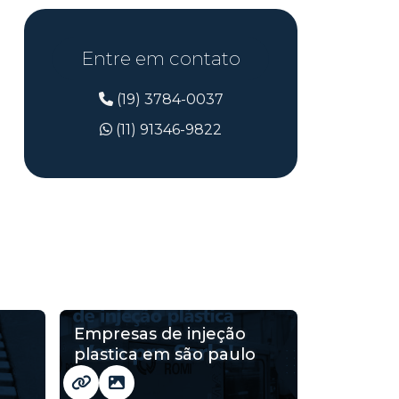
Entre em contato
(19) 3784-0037
(11) 91346-9822
Empresas de injeção
plastica em são paulo