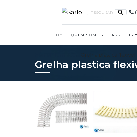
(
PESQUISAR
HOME
QUEM SOMOS
CARRETÉIS
Home
Informações
Grelha plastica flexivel
Grelha plastica flexi