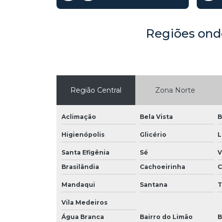
Regiões onde 
Região Central
Zona Norte
Aclimação
Bela Vista
B
Higienópolis
Glicério
L
Santa Efigênia
Sé
V
Brasilândia
Cachoeirinha
C
Mandaqui
Santana
Vila Medeiros
Água Branca
Bairro do Limão
B