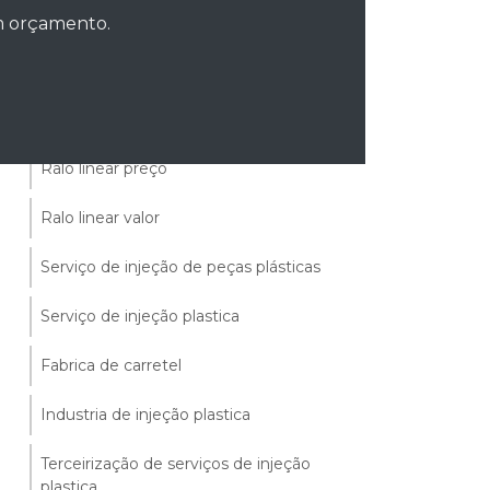
Ralo linear grelha
um orçamento.
Ralo linear onde comprar sp
Ralo linear plastico
Ralo linear preço
Ralo linear valor
Serviço de injeção de peças plásticas
Serviço de injeção plastica
Fabrica de carretel
Industria de injeção plastica
Terceirização de serviços de injeção
plastica