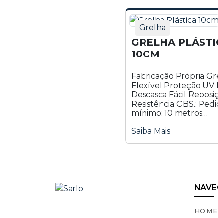
Grelha
GRELHA PLÁSTI
10CM
Fabricação Própria Gr
Flexível Proteção UV
Descasca Fácil Reposiç
Resistência OBS.: Pedido
mínimo: 10 metros
Informação adicional V
Saiba Mais
R$ 36,00 Peso 1 kg
Dimensões 10 × 1.3 × 2
Cores Preto; Branco; Azul;
Amarelo; Verde; Verde.
NAVE
HOME