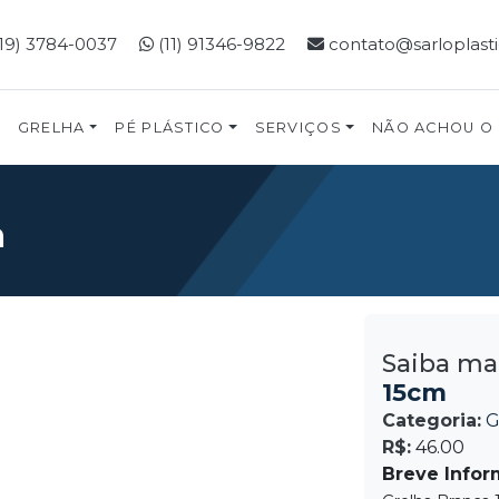
19) 3784-0037
(11) 91346-9822
contato@sarloplast
GRELHA
PÉ PLÁSTICO
SERVIÇOS
NÃO ACHOU O
m
Saiba ma
15cm
Categoria:
G
R$:
46.00
Breve Infor