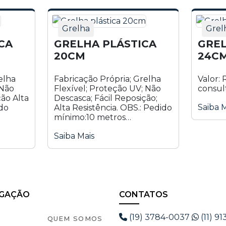
Grelha
Grel
CA
GRELHA PLÁSTICA
GREL
20CM
24C
elha
Fabricação Própria; Grelha
Valor: 
 Não
Flexível; Proteção UV; Não
consul
ão Alta
Descasca; Fácil Reposição;
Saiba M
Alta Resistência. OBS.: Pedido
mínimo:10 metros
alor:
Informação adicional Peso 1
Saiba Mais
kg Dimensões 20 × 1.3 × 2.2
.2 cm
cm Cores Preto; Branco; Azul;
Amarelo; Verde; Verde Claro;
..
Laranja; Rosa; Vermelho.
Largura 20 cm Valor: R$...
GAÇÃO
CONTATOS
(19) 3784-0037
(11) 91
QUEM SOMOS