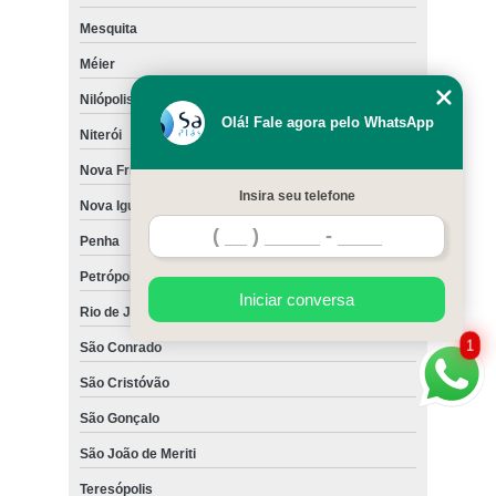
Mesquita
Méier
Nilópolis
Olá! Fale agora pelo WhatsApp
Niterói
Nova Friburgo
Insira seu telefone
Nova Iguaçu
Penha
Petrópolis
Iniciar conversa
Rio de Janeiro
1
São Conrado
São Cristóvão
São Gonçalo
São João de Meriti
Teresópolis