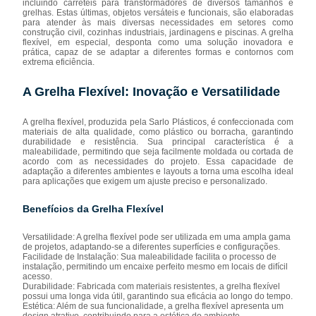
incluindo carretéis para transformadores de diversos tamanhos e
grelhas. Estas últimas, objetos versáteis e funcionais, são elaboradas
para atender às mais diversas necessidades em setores como
construção civil, cozinhas industriais, jardinagens e piscinas. A grelha
flexível, em especial, desponta como uma solução inovadora e
prática, capaz de se adaptar a diferentes formas e contornos com
extrema eficiência.
A Grelha Flexível: Inovação e Versatilidade
A grelha flexível, produzida pela Sarlo Plásticos, é confeccionada com
materiais de alta qualidade, como plástico ou borracha, garantindo
durabilidade e resistência. Sua principal característica é a
maleabilidade, permitindo que seja facilmente moldada ou cortada de
acordo com as necessidades do projeto. Essa capacidade de
adaptação a diferentes ambientes e layouts a torna uma escolha ideal
para aplicações que exigem um ajuste preciso e personalizado.
Benefícios da Grelha Flexível
Versatilidade: A grelha flexível pode ser utilizada em uma ampla gama
de projetos, adaptando-se a diferentes superfícies e configurações.
Facilidade de Instalação: Sua maleabilidade facilita o processo de
instalação, permitindo um encaixe perfeito mesmo em locais de difícil
acesso.
Durabilidade: Fabricada com materiais resistentes, a grelha flexível
possui uma longa vida útil, garantindo sua eficácia ao longo do tempo.
Estética: Além de sua funcionalidade, a grelha flexível apresenta um
design atrativo, contribuindo para a estética do ambiente.