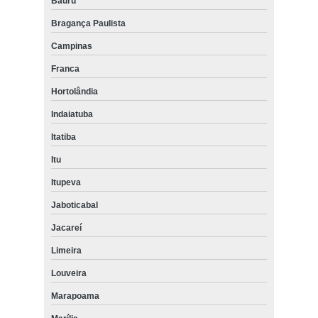
Bauru
Bragança Paulista
Campinas
Franca
Hortolândia
Indaiatuba
Itatiba
Itu
Itupeva
Jaboticabal
Jacareí
Limeira
Louveira
Marapoama