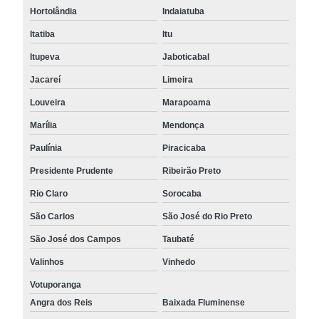
Hortolândia
Indaiatuba
Itatiba
Itu
Itupeva
Jaboticabal
Jacareí
Limeira
Louveira
Marapoama
Marília
Mendonça
Paulínia
Piracicaba
Presidente Prudente
Ribeirão Preto
Rio Claro
Sorocaba
São Carlos
São José do Rio Preto
São José dos Campos
Taubaté
Valinhos
Vinhedo
Votuporanga
Angra dos Reis
Baixada Fluminense