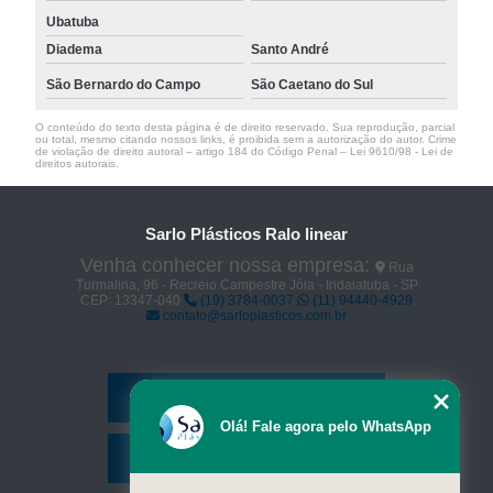
Ubatuba
Diadema
Santo André
São Bernardo do Campo
São Caetano do Sul
O conteúdo do texto desta página é de direito reservado. Sua reprodução, parcial
ou total, mesmo citando nossos links, é proibida sem a autorização do autor. Crime
de violação de direito autoral – artigo 184 do Código Penal –
Lei 9610/98 - Lei de
direitos autorais
.
Sarlo Plásticos Ralo linear
Venha conhecer nossa empresa:
Rua
Turmalina, 96 - Recreio Campestre Jóia - Indaiatuba - SP
CEP: 13347-040
(19) 3784-0037
(11) 94440-4929
contato@sarloplasticos.com.br
Home
Olá! Fale agora pelo WhatsApp
Serviços