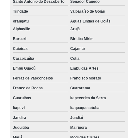
Santo Antônio do Descoberto
Senador Canedo
Trindade
Valparaíso de Goiás
orangatu
Águas Lindas de Goiás
Alphaville
Arujá
Barueri
Biritiba Mirim
Caieiras
Cajamar
Carapicuíba
Cotia
Embu Guaçú
Embu das Artes
Ferraz de Vasconcelos
Francisco Morato
Franco da Rocha
Guararema
Guarulhos
Itapecerica da Serra
Itapevi
Itaquaquecetuba
Jandira
Jundiaí
Juquitiba
Mairiporã
Mauá
Mogi das Cruzes