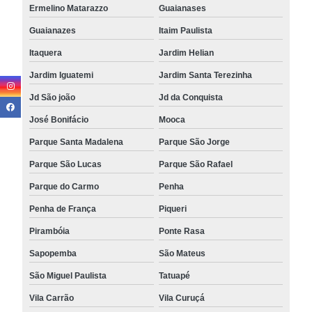
Ermelino Matarazzo
Guaianases
Guaianazes
Itaim Paulista
Itaquera
Jardim Helian
Jardim Iguatemi
Jardim Santa Terezinha
Jd São joão
Jd da Conquista
José Bonifácio
Mooca
Parque Santa Madalena
Parque São Jorge
Parque São Lucas
Parque São Rafael
Parque do Carmo
Penha
Penha de França
Piqueri
Pirambóia
Ponte Rasa
Sapopemba
São Mateus
São Miguel Paulista
Tatuapé
Vila Carrão
Vila Curuçá