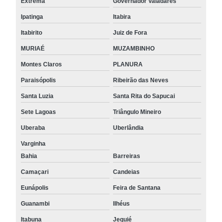
Extrema
Governador Valadares
Ipatinga
Itabira
Itabirito
Juiz de Fora
MURIAÉ
MUZAMBINHO
Montes Claros
PLANURA
Paraisópolis
Ribeirão das Neves
Santa Luzia
Santa Rita do Sapucai
Sete Lagoas
Triângulo Mineiro
Uberaba
Uberlândia
Varginha
Bahia
Barreiras
Camaçari
Candeias
Eunápolis
Feira de Santana
Guanambi
Ilhéus
Itabuna
Jequié