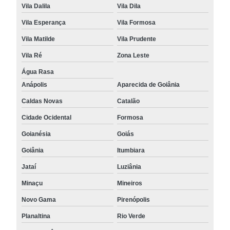
Vila Dalila
Vila Dila
Vila Esperança
Vila Formosa
Vila Matilde
Vila Prudente
Vila Ré
Zona Leste
Água Rasa
Anápolis
Aparecida de Goiânia
Caldas Novas
Catalão
Cidade Ocidental
Formosa
Goianésia
Goiás
Goiânia
Itumbiara
Jataí
Luziânia
Minaçu
Mineiros
Novo Gama
Pirenópolis
Planaltina
Rio Verde