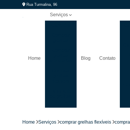
Rua Turmalina, 96
Serviços
Carretéis
Car
Comprar
grelhas
Ca
Comprar
grelhas
Home
Blog
Contato
articuladas
Comprar
grelhas
flexíveis
Com
Fabricante
de grelhas
plásticas
Fabricantes
de grelhas
Home
Serviços
comprar grelhas flexíveis
comprar
Fábricas de