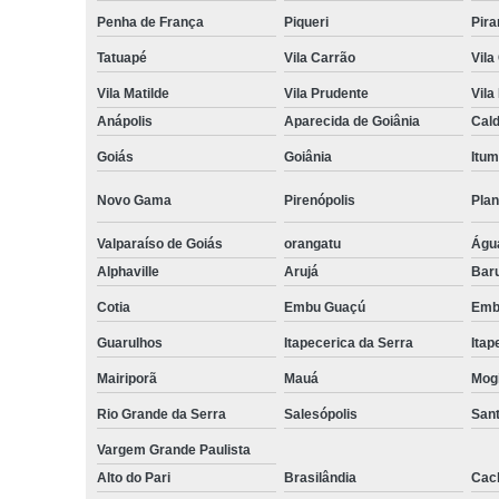
Penha de França
Piqueri
Pir
Tatuapé
Vila Carrão
Vila
Vila Matilde
Vila Prudente
Vila
Anápolis
Aparecida de Goiânia
Cal
Goiás
Goiânia
Itum
Novo Gama
Pirenópolis
Plan
Valparaíso de Goiás
orangatu
Águ
Alphaville
Arujá
Baru
Cotia
Embu Guaçú
Emb
Guarulhos
Itapecerica da Serra
Itap
Mairiporã
Mauá
Mog
Rio Grande da Serra
Salesópolis
Sant
Vargem Grande Paulista
Alto do Pari
Brasilândia
Cac