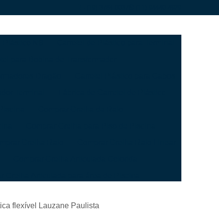
(19) 3784-0037
(11) 94440-4929
e Plástico N8
Carretel de Plástico para Terminal
tel para Bobina de Transformador
formadores Dragão
Carretel Plástico para Cabos
ador Terminal
Fábrica de Carretel de Plástico
Piscina
Comprar Grelha de Ralo
cina
Comprar Grelha para Piso de Piscina
mprar Grelha Ralo
Comprar Grelha Ralo Linear
Comprar Grelha Articulada Colorida
 Grelha Articulada para área de Piscina
r Grelha Articulada para Calha de Piso
ica flexível Lauzane Paulista
r Grelha Articulada para Piscina