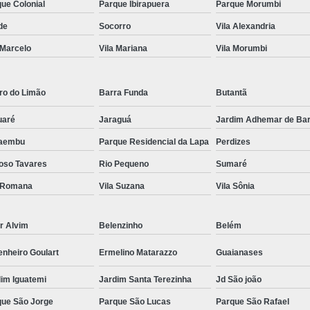
ue Colonial
Parque Ibirapuera
Parque Morumbi
ataforma Anti Afogamento Pet para Piscina
Plataforma de Pe
de
Socorro
Vila Alexandria
Plataforma de Piscina para Cachorro
Plataforma para Pet
 Marcelo
Vila Mariana
Vila Morumbi
Plataforma Piscina Cachorro
Plataforma Piscina de 
Plataforma Piscina para Cachorro
Ralo Linear
Ralo L
ro do Limão
Barra Funda
Butantã
lo Linear Branco
Ralo Linear com Grelha
Ralo Linear co
uaré
Jaraguá
Jardim Adhemar de Ba
Ralo Linear de Plástico
Ralo Linear Externo
Ralo 
aembu
Parque Residencial da Lapa
Perdizes
Ralo Linear Pisci
oso Tavares
Rio Pequeno
Sumaré
a Romana
Vila Suzana
Vila Sônia
r Alvim
Belenzinho
Belém
nheiro Goulart
Ermelino Matarazzo
Guaianases
im Iguatemi
Jardim Santa Terezinha
Jd São joão
que São Jorge
Parque São Lucas
Parque São Rafael