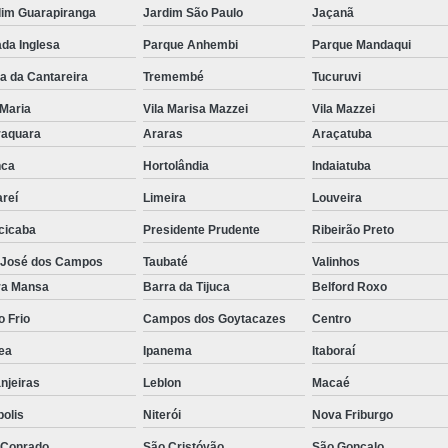
dim Guarapiranga
Jardim São Paulo
Jaçanã
da Inglesa
Parque Anhembi
Parque Mandaqui
a da Cantareira
Tremembé
Tucuruvi
 Maria
Vila Marisa Mazzei
Vila Mazzei
raquara
Araras
Araçatuba
nca
Hortolândia
Indaiatuba
reí
Limeira
Louveira
cicaba
Presidente Prudente
Ribeirão Preto
 José dos Campos
Taubaté
Valinhos
ra Mansa
Barra da Tijuca
Belford Roxo
 Frio
Campos dos Goytacazes
Centro
ea
Ipanema
Itaboraí
njeiras
Leblon
Macaé
polis
Niterói
Nova Friburgo
 Conrado
São Cristóvão
São Gonçalo