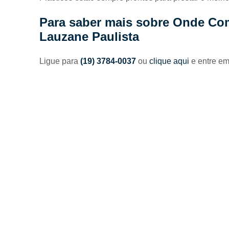
anti-
afogamento
Para saber mais sobre Onde Comp
Plataformas
Lauzane Paulista
de piscina
Fa
Ralos
Ligue para
(19) 3784-0037
ou
clique aqui
e entre em
lineares
Fá
G