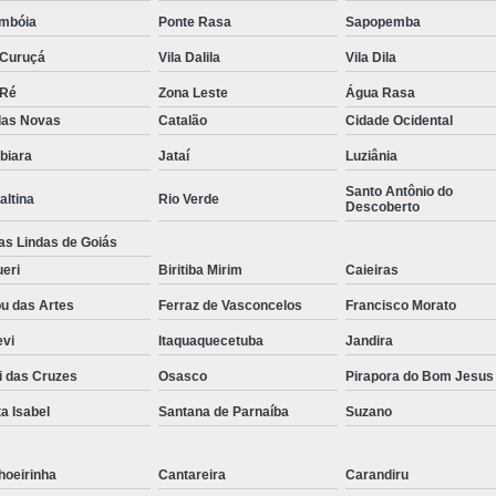
ambóia
Ponte Rasa
Sapopemba
 Curuçá
Vila Dalila
Vila Dila
 Ré
Zona Leste
Água Rasa
das Novas
Catalão
Cidade Ocidental
biara
Jataí
Luziânia
Santo Antônio do
altina
Rio Verde
Descoberto
as Lindas de Goiás
eri
Biritiba Mirim
Caieiras
u das Artes
Ferraz de Vasconcelos
Francisco Morato
evi
Itaquaquecetuba
Jandira
i das Cruzes
Osasco
Pirapora do Bom Jesus
a Isabel
Santana de Parnaíba
Suzano
hoeirinha
Cantareira
Carandiru