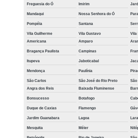
Freguesia do Ó
Imirim
Jar
Mandaqui
Nossa Senhora do Ó
Para
Pompéia
Santana
Serr
Vila Guilherme
Vila Gustavo
Vila
Americana
Amparo
Ara
Bragança Paulista
Campinas
Fra
Itupeva
Jaboticabal
Jaca
Mendonça
Paulínia
Pira
São Carlos
São José do Rio Preto
São
Angra dos Reis
Baixada Fluminense
Bar
Bonsucesso
Botafogo
Cabo
Duque de Caxias
Flamengo
Gáv
Jardim Guanabara
Lagoa
Lara
Mesquita
Méier
Niló
Petrópolis
Rio de Janeiro
São