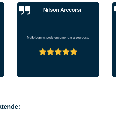
Grelha Articulada para área Externa
Grelha Articulada para 
Heitor Moretti
Grelha Articulada para Piso
Grelha Articulada Pisc
Grelha Piso Articulada
Grelha Pvc Articulada
Grel
Grelha de Plastico para Piscina
Grelha Flexível para
relha para Piscina de Plástico
Grelha para Piscina Plastico
Bem organizado, empresa sustentável
relha Piscina Flexível
Grelha Flexível
Grelha Flexível pa
Grelha Flexível Piscina
Grelha Flexível Plásti
Grelha Hemisférica Flexível 100mm
Grelha Hemisférica Fle
Grelha Plástica Flexível
Grelha Plástica Flexível de Pisc
Grelha de Piso
Grelha Flexível Branca para 
Grelha Flexível para Piso de Cozinha
Grelha Flexível para
Grelha para Piso Lavanderia
Grelha Piso Cozinha Industri
atende:
Grelha Plástica Colorida
Grelha Plástica com Termina
Grelha Plástica Linear
Grelha Plástica para área 