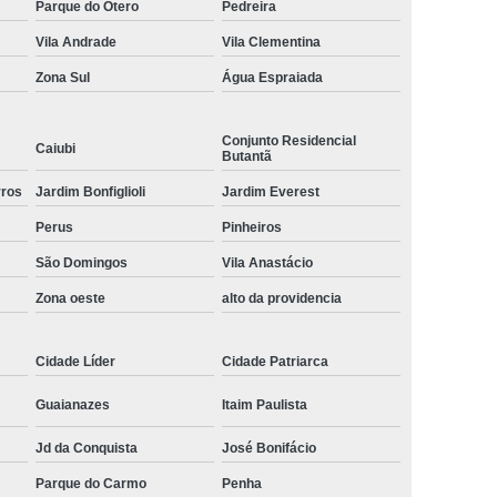
Parque do Otero
Pedreira
t para Piscina
Plataforma de Piscina Cachorro
Vila Andrade
Vila Clementina
 de Piscina
Plataforma Pet Escada Piscina
Zona Sul
Água Espraiada
Cachorro
Plataforma Piscina Elevada
inear área Externa
Ralo Linear Banheiro
Conjunto Residencial
Caiubi
Butantã
m Saída Lateral
Ralo Linear Cozinha Industrial
rros
Jardim Bonfiglioli
Jardim Everest
Linear Grande
Ralo Linear Grande Pvc
Perus
Pinheiros
na
São Domingos
Vila Anastácio
Zona oeste
alto da providencia
Cidade Líder
Cidade Patriarca
Guaianazes
Itaim Paulista
Jd da Conquista
José Bonifácio
Parque do Carmo
Penha