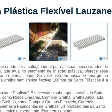
Comprar Grelha Articulada Piscina
Comprar Grelha de Piso
Plástica Flexível Lauzane
Comprar Grelha Pvc Articulada
Comprar Grelha Flexív
omprar Grelha Flexível para Garagem
Comprar Grelha Flexí
Comprar Grelha Hemisférica Flexível
Comprar G
Comprar Grelha Hemisférica Flexível 8 8x10cm
Comprar Grelha Plástica Flexível
Comprar Gre
Comprar Grelha Plástica Flexível para Piscina
Fabricante de Grelha Plástica Colorida
Fabrican
lista pode ser a solução ideal para as suas necessidades de
, que atua no segmento de injeção plástica, oferece esse
Fabricante de Grelha Plástica Flexível para Jardim
dade e versatilidade. Se você está em busca de uma grelha
Fabricante de Grelha Plástica para área Externa
Fa
 a grelha hemisférica flexível 100mm da Sarlo Plásticos é a
Fabricante de Grelha Plástica para Piscina
Fabr
auzane Paulista? É necessário saber que, através da Sarlo
Fabricante de Grelha Plástica para Ventilação
F
e, como Ralos Lineares, Comprar Grelha, Grelha Articulada,
e Grelhas, como Comprar Grelhas Flexíveis, Carretéis,
Fabricante de Grelha Plástica Ralo
Fabricante de Grel
Grelhas e Fabricantes de Grelhas. Os profissionais da Sarlo
r serviço do segmento. Entre em contato!