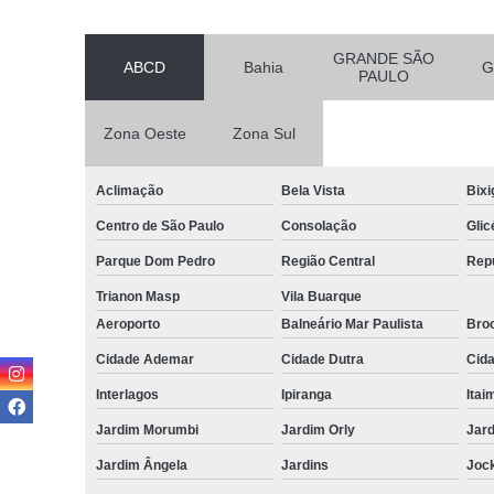
GRANDE SÃO
ABCD
Bahia
G
PAULO
Zona Oeste
Zona Sul
Aclimação
Bela Vista
Bixi
Centro de São Paulo
Consolação
Glic
Parque Dom Pedro
Região Central
Rep
Trianon Masp
Vila Buarque
Aeroporto
Balneário Mar Paulista
Broo
Cidade Ademar
Cidade Dutra
Cid
Interlagos
Ipiranga
Itai
Jardim Morumbi
Jardim Orly
Jard
Jardim Ângela
Jardins
Joc