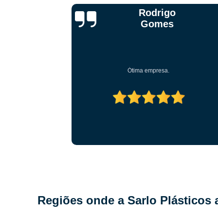
Nilson Arccorsi
G
Muito bom vc pode encomendar a seu gosto
G
Regiões onde a Sarlo Plásticos 