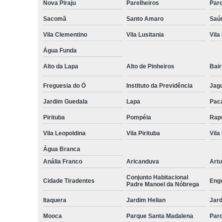
Nova Piraju
Parelheiros
Parq
Pl
Sacomã
Santo Amaro
Saú
Vila Clementino
Vila Lusitania
Vila
Água Funda
Alto da Lapa
Alto de Pinheiros
Bair
Ra
Freguesia do Ó
Instituto da Previdência
Jag
Jardim Guedala
Lapa
Pac
Pirituba
Pompéia
Rap
Vila Leopoldina
Vila Pirituba
Vil
Água Branca
Anália Franco
Aricanduva
Artu
Conjunto Habitacional
Cidade Tiradentes
Enge
Padre Manoel da Nóbrega
Itaquera
Jardim Helian
Jard
Mooca
Parque Santa Madalena
Par