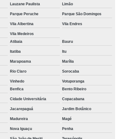
Lauzane Paulista
Limão
Parque Peruche
Parque São Domingos
Vila Albertina
Vila Endres
Vila Medeiros
Atibaia
Bauru
Itatiba
Itu
Marapoama
Marília
Rio Claro
Sorocaba
Vinhedo
Votuporanga
Benfica
Bento Ribeiro
Cidade Universitária
Copacabana
Jacarepaguá
Jardim Botânico
Madureira
Magé
Nova Iguaçu
Penha
São João de Meriti
Teresópolis