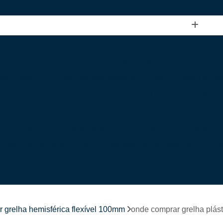
retel de Plástico
Carretel de Plástico Grande
Carretel d
Carretel de Plástico para Transformador
Carre
rretel para Pequenos Transformadores
Carretel para Trans
Carretel Plástico Transformador
Carretel Plástico Transform
Comprar Grelha
Comprar Grelha Colorida para 
Comprar Grelha para Garagem
Comprar Grelha para Pis
prar Grelha para Quintal
Comprar Grelha para Ralo
Co
Comprar Grelha Simples
Comprar Grelha Articulada
Comprar Grelha Articulada de Calha de Piso
Comprar
Comprar Grelha Articulada para área Externa
Compra
 grelha hemisférica flexível 100mm
onde comprar grelha plást
Comprar Grelha Articulada para Jardim
Compra