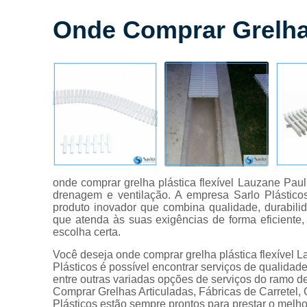
carretel
Onde Comprar Grelha 
Grelhas
Grelhas
C
articuladas
Grelhas de
piscina
Grelhas
flexíveis
Grelhas
para piso
onde comprar grelha plástica flexível Lauzane Pau
Grelhas
drenagem e ventilação. A empresa Sarlo Plásticos
plásticas
produto inovador que combina qualidade, durabili
que atenda às suas exigências de forma eficiente,
Injeções
escolha certa.
plásticas
Você deseja onde comprar grelha plástica flexível L
Pé para
Plásticos é possível encontrar serviços de qualidad
camas box
entre outras variadas opções de serviços do ramo d
Comprar Grelhas Articuladas, Fábricas de Carretel, 
Plataforma
Plásticos estão sempre prontos para prestar o melho